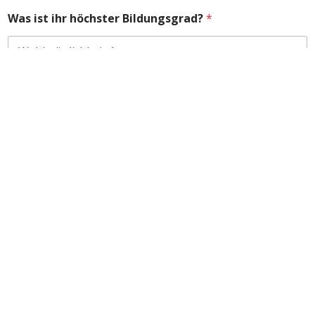
Was ist ihr höchster Bildungsgrad?
*
Fachrichtung Sekundärstudien
Spezialität des Universitätsstudiums
Derzeitige Beschäftigung