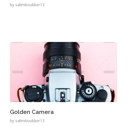
by
salimboubker13
Golden Camera
by
salimboubker13