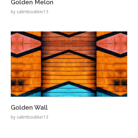
Golden Melon
by
salimboubker13
Golden Wall
by
salimboubker13