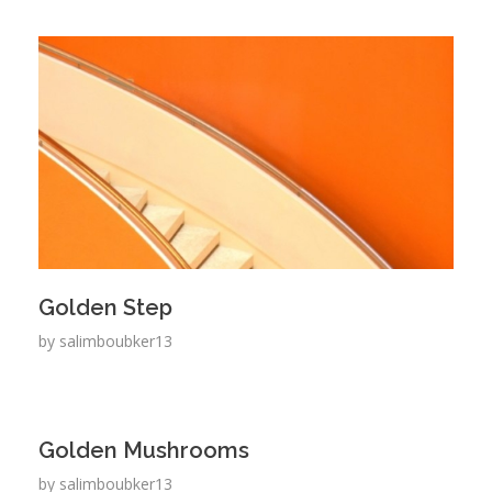
Golden Step
by
salimboubker13
Golden Mushrooms
by
salimboubker13