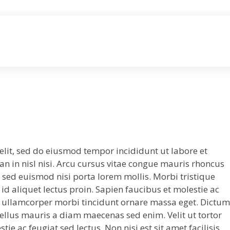
elit, sed do eiusmod tempor incididunt ut labore et
 in nisl nisi. Arcu cursus vitae congue mauris rhoncus
t sed euismod nisi porta lorem mollis. Morbi tristique
 id aliquet lectus proin. Sapien faucibus et molestie ac
ed ullamcorper morbi tincidunt ornare massa eget. Dictum
 tellus mauris a diam maecenas sed enim. Velit ut tortor
e ac feugiat sed lectus. Non nisi est sit amet facilisis