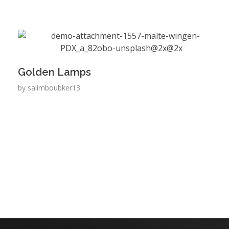
Golden Lamps
by
salimboubker13