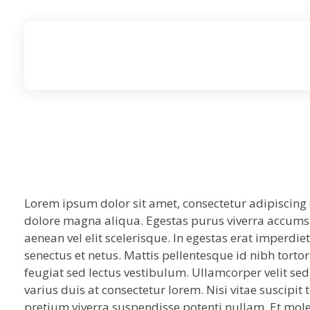
igsp academy
Lorem ipsum dolor sit amet, consectetur adipiscing 
dolore magna aliqua. Egestas purus viverra accumsan
aenean vel elit scelerisque. In egestas erat imperdie
senectus et netus. Mattis pellentesque id nibh tortor
feugiat sed lectus vestibulum. Ullamcorper velit s
varius duis at consectetur lorem. Nisi vitae suscipit
pretium viverra suspendisse potenti nullam. Et molesti