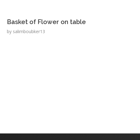
Basket of Flower on table
by
salimboubker13