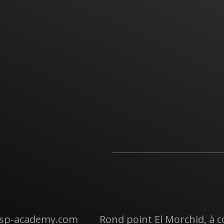
gsp-academy.com
Rond point El Morchid, à c